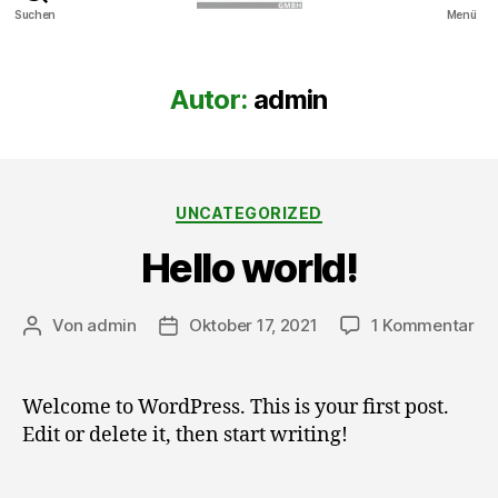
APEK
Suchen
Menü
GmbH
Autor:
admin
Kategorien
UNCATEGORIZED
Hello world!
zu
Von
admin
Oktober 17, 2021
1 Kommentar
Beitragsautor
Veröffentlichungsdatum
Hel
wor
Welcome to WordPress. This is your first post.
Edit or delete it, then start writing!